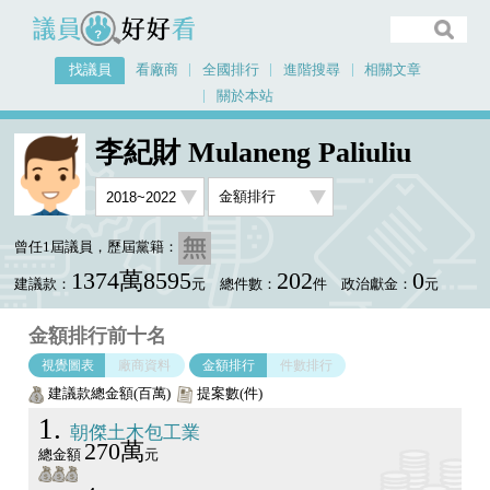
議員好好看
找議員
看廠商
全國排行
進階搜尋
相關文章
關於本站
首頁
找議員
李紀財 Mulaneng Paliuliu
金額排行視覺圖表
李紀財 Mulaneng Paliuliu
曾任1屆議員，歷屆黨籍：
1374萬8595
202
0
建議款：
元
總件數：
件
政治獻金：
元
金額排行前十名
視覺圖表
廠商資料
金額排行
件數排行
建議款總金額(百萬)
提案數(件)
1
朝傑土木包工業
270萬
總金額
元