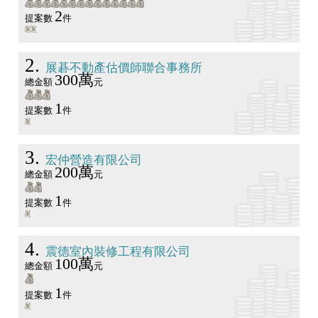
2
提案數
件
2
展碁不動產估價師聯合事務所
300萬
總金額
元
1
提案數
件
3
宏仲營造有限公司
200萬
總金額
元
1
提案數
件
4
震德室內裝修工程有限公司
100萬
總金額
元
1
提案數
件