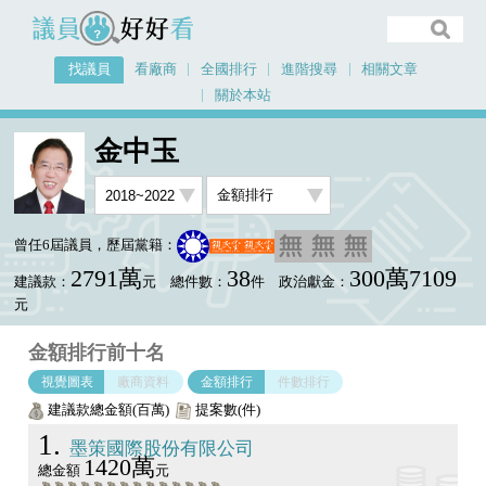
議員好好看
找議員
看廠商
全國排行
進階搜尋
相關文章
關於本站
首頁
找議員
金中玉
金額排行視覺圖表
金中玉
曾任6屆議員，歷屆黨籍：
2791萬
38
300萬7109
建議款：
元
總件數：
件
政治獻金：
元
金額排行前十名
視覺圖表
廠商資料
金額排行
件數排行
建議款總金額(百萬)
提案數(件)
1
墨策國際股份有限公司
1420萬
總金額
元