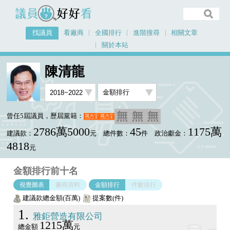
議員好好看
找議員
看廠商
全國排行
進階搜尋
相關文章
關於本站
首頁
找議員
陳清龍
金額排行視覺圖表
陳清龍
曾任5屆議員，歷屆黨籍：
2786萬5000
45
1175萬
建議款：
元
總件數：
件
政治獻金：
4818
元
金額排行前十名
視覺圖表
廠商資料
金額排行
件數排行
建議款總金額(百萬)
提案數(件)
1
雅鉅營造有限公司
1215萬
總金額
元