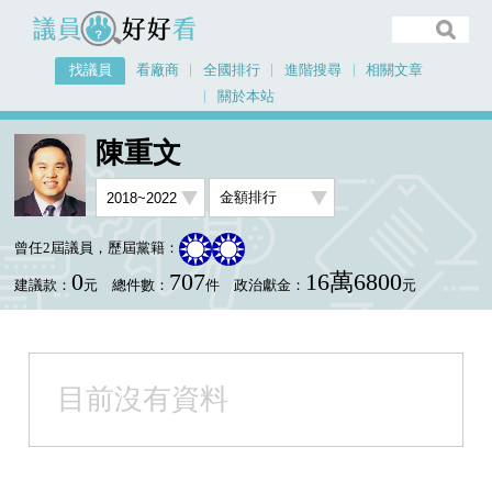
議員好好看
找議員
看廠商
全國排行
進階搜尋
相關文章
關於本站
首頁
找議員
陳重文
金額排行視覺圖表
陳重文
曾任2屆議員，歷屆黨籍：
0
707
16萬6800
建議款：
元
總件數：
件
政治獻金：
元
目前沒有資料