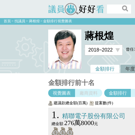
議員好好看
首頁
找議員
蔣根煌
金額排行視覺圖表
蔣根煌
曾任
金額排行
年度
金額排行前十名
視覺圖表
廠商資料
金額排行
建議款總金額(百萬)
提案數(件)
1
精聯電子股份有限公司
276萬8000
總金額
元