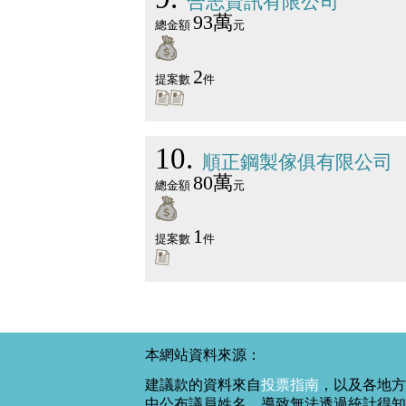
合志資訊有限公司
93萬
總金額
元
2
提案數
件
10
順正鋼製傢俱有限公司
80萬
總金額
元
1
提案數
件
本網站資料來源：
建議款的資料來自
投票指南
，以及各地方
中公布議員姓名，導致無法透過統計得知