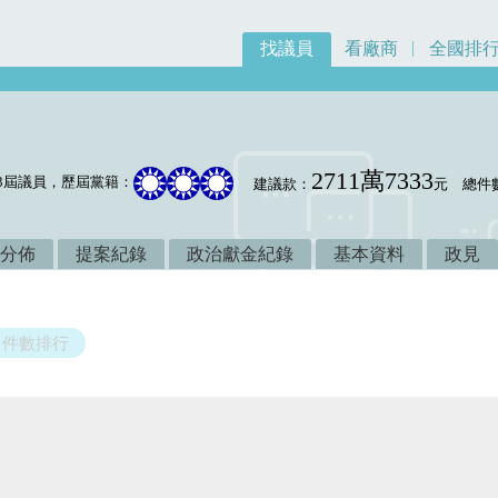
找議員
看廠商
全國排
2711萬7333
3屆議員，歷屆黨籍：
建議款：
元
總件
分佈
提案紀錄
政治獻金紀錄
基本資料
政見
件數排行