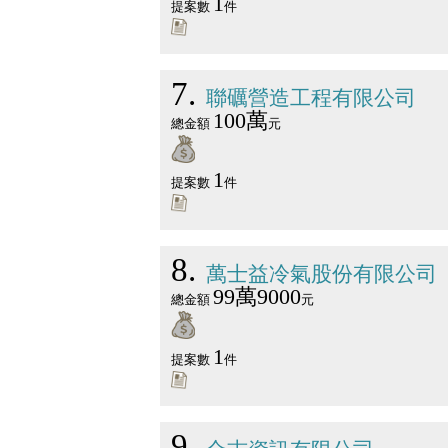
1
提案數
件
7
聯礪營造工程有限公司
100萬
總金額
元
1
提案數
件
8
萬士益冷氣股份有限公司
99萬9000
總金額
元
1
提案數
件
9