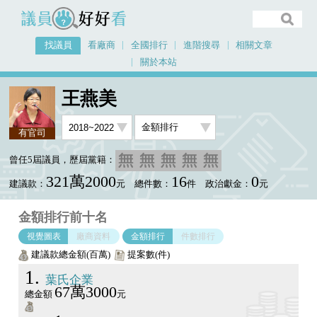
議員好好看
找議員
看廠商
全國排行
進階搜尋
相關文章
關於本站
首頁
找議員
王燕美
金額排行視覺圖表
王燕美
有官司
曾任5屆議員，歷屆黨籍：
321萬2000
16
0
建議款：
元
總件數：
件
政治獻金：
元
金額排行前十名
視覺圖表
廠商資料
金額排行
件數排行
建議款總金額(百萬)
提案數(件)
1
葉氏企業
67萬3000
總金額
元