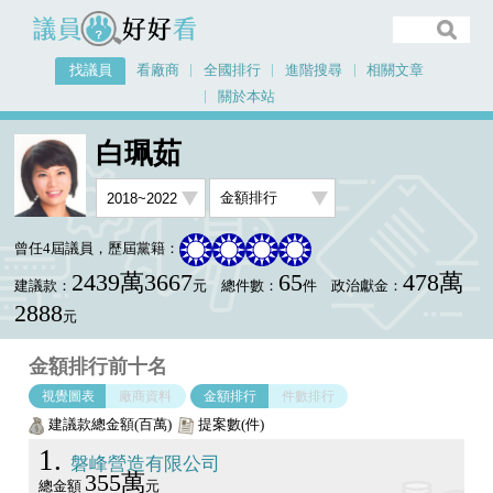
議員好好看
找議員
看廠商
全國排行
進階搜尋
相關文章
關於本站
首頁
找議員
白珮茹
金額排行視覺圖表
白珮茹
曾任4屆議員，歷屆黨籍：
2439萬3667
65
478萬
建議款：
元
總件數：
件
政治獻金：
2888
元
金額排行前十名
視覺圖表
廠商資料
金額排行
件數排行
建議款總金額(百萬)
提案數(件)
1
磐峰營造有限公司
355萬
總金額
元