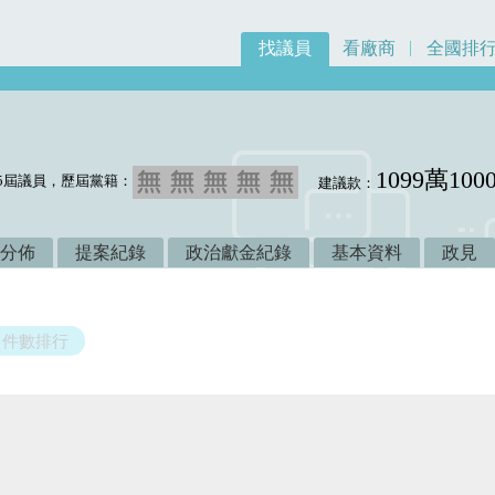
找議員
看廠商
全國排
1099萬100
5屆議員，歷屆黨籍：
建議款：
分佈
提案紀錄
政治獻金紀錄
基本資料
政見
件數排行