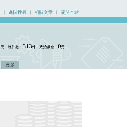
行
進階搜尋
相關文章
關於本站
0
313
0
元
總件數：
件
政治獻金：
元
更多