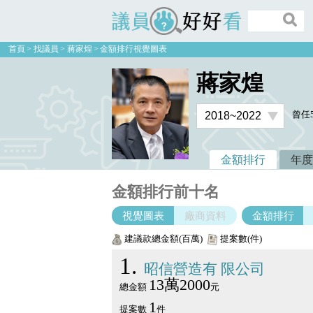
議員好好看
首頁
找議員
蔣家煌
金額排行視覺圖表
蔣家煌
曾任
金額排行
年度
金額排行前十名
視覺圖表
廠商資料
金額排行
建議款總金額(百萬)
提案數(件)
1
昭信營造有 限公司
13萬2000
總金額
元
1
提案數
件