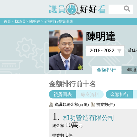
議員好好看
首頁
找議員
陳明達
金額排行視覺圖表
陳明達
曾任
金額排行
年度
金額排行前十名
視覺圖表
廠商資料
金額排行
建議款總金額(百萬)
提案數(件)
1
和明營造有限公司
10萬
總金額
元
1
提案數
件