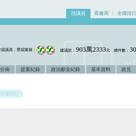
找議員
看廠商
全國排
903萬2333
3
2屆議員，歷屆黨籍：
建議款：
元
總件數：
分佈
提案紀錄
政治獻金紀錄
基本資料
政見
件數排行