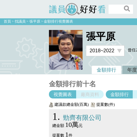
議員好好看
首頁
找議員
張平原
金額排行視覺圖表
張平原
曾任
金額排行
年度
金額排行前十名
視覺圖表
廠商資料
金額排行
建議款總金額(百萬)
提案數(件)
1
勁齊有限公司
10萬
總金額
元
1
提案數
件