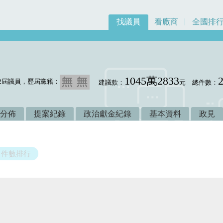
找議員
看廠商
全國排
1045萬2833
2屆議員，歷屆黨籍：
建議款：
元
總件數：
分佈
提案紀錄
政治獻金紀錄
基本資料
政見
件數排行