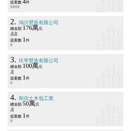
4
提案數
件
2
鴻沂營造有限公司
176萬
總金額
元
1
提案數
件
3
玖亨營造有限公司
100萬
總金額
元
1
提案數
件
4
和信土木包工業
50萬
總金額
元
1
提案數
件