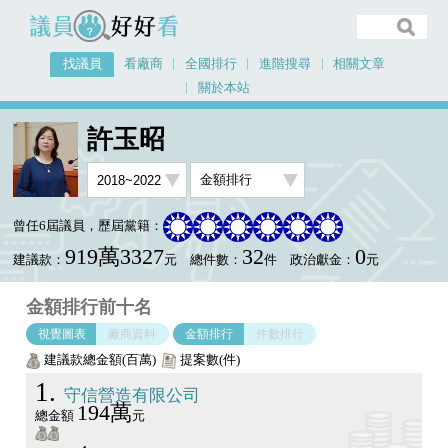
議員好好看
找議員
看廠商
全國排行
進階搜尋
相關文章
關於本站
首頁
找議員
許玉昭
金額排行視覺圖表
許玉昭
曾任6屆議員，歷屆黨籍：
919萬3327
32
0
建議款：
元
總件數：
件
政治獻金：
元
金額排行前十名
視覺圖表
廠商資料
金額排行
件數排行
建議款總金額(百萬)
提案數(件)
1
守信營造有限公司
194萬
總金額
元