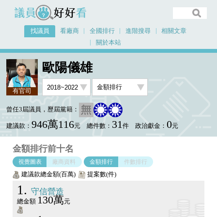
議員好好看
找議員
看廠商
全國排行
進階搜尋
相關文章
關於本站
首頁
找議員
歐陽儀雄
金額排行視覺圖表
歐陽儀雄
有官司
曾任3屆議員，歷屆黨籍：
946萬116
31
0
建議款：
元
總件數：
件
政治獻金：
元
金額排行前十名
視覺圖表
廠商資料
金額排行
件數排行
建議款總金額(百萬)
提案數(件)
1
守信營造
130萬
總金額
元