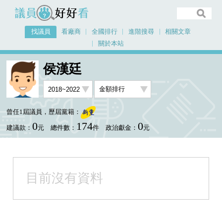
議員好好看
找議員
看廠商
全國排行
進階搜尋
相關文章
關於本站
首頁
找議員
侯漢廷
金額排行視覺圖表
侯漢廷
曾任1屆議員，歷屆黨籍：
0
174
0
建議款：
元
總件數：
件
政治獻金：
元
目前沒有資料