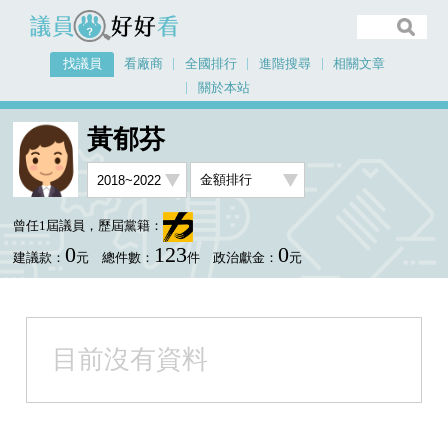
議員好好看
找議員
看廠商
全國排行
進階搜尋
相關文章
關於本站
首頁
找議員
黃郁芬
金額排行視覺圖表
黃郁芬
曾任1屆議員，歷屆黨籍：
0
123
0
建議款：
元
總件數：
件
政治獻金：
元
目前沒有資料