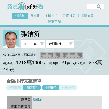
議員好好看
找議員
看廠商
全國排行
進階搜尋
相關文章
關於本站
首頁
找議員
張滄沂
金額排行廠商資料
張滄沂
曾任6屆議員，歷屆黨籍：
1218萬1000
31
578萬
建議款：
元
總件數：
件
政治獻金：
446
元
金額排行完整清單
視覺圖表
廠商資料
金額排行
件數排行
慶裕成