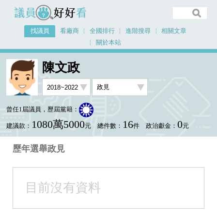
議員好好看
找議員
看廠商
全國排行
進階搜尋
相關文章
關於本站
首頁
找議員
陳文政
選舉政見
陳文政
曾任1屆議員，歷屆黨籍：
1080萬5000
16
0
建議款：
元
總件數：
件
政治獻金：
元
歷年選舉政見
目前沒有資料