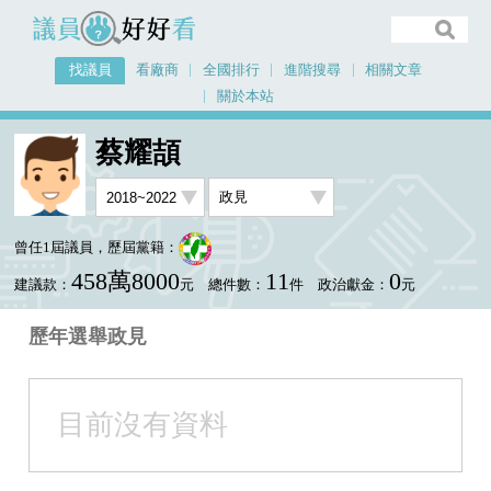
議員好好看
找議員
看廠商
全國排行
進階搜尋
相關文章
關於本站
首頁
找議員
蔡耀頡
選舉政見
蔡耀頡
曾任1屆議員，歷屆黨籍：
458萬8000
11
0
建議款：
元
總件數：
件
政治獻金：
元
歷年選舉政見
目前沒有資料