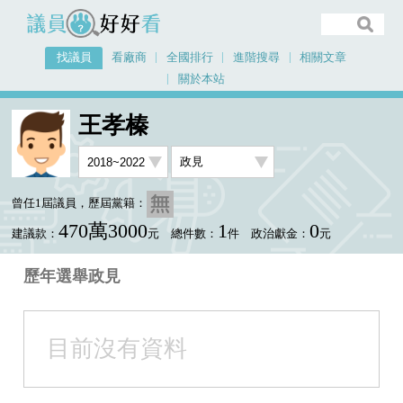
議員好好看
找議員
看廠商
全國排行
進階搜尋
相關文章
關於本站
首頁
找議員
王孝榛
選舉政見
王孝榛
曾任1屆議員，歷屆黨籍：
470萬3000
1
0
建議款：
元
總件數：
件
政治獻金：
元
歷年選舉政見
目前沒有資料