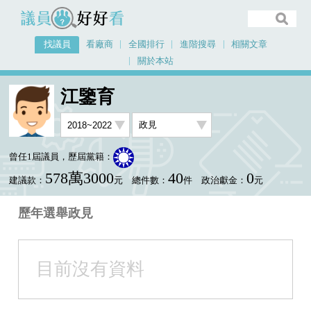
議員好好看
找議員
看廠商
全國排行
進階搜尋
相關文章
關於本站
首頁
找議員
江鑒育
選舉政見
江鑒育
曾任1屆議員，歷屆黨籍：
578萬3000
40
0
建議款：
元
總件數：
件
政治獻金：
元
歷年選舉政見
目前沒有資料