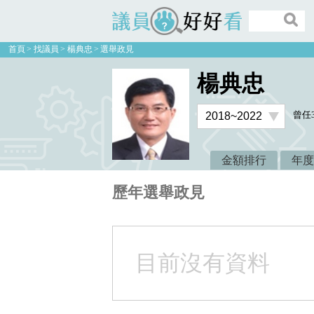
議員好好看
首頁
找議員
楊典忠
選舉政見
楊典忠
曾任
金額排行
年度
歷年選舉政見
目前沒有資料