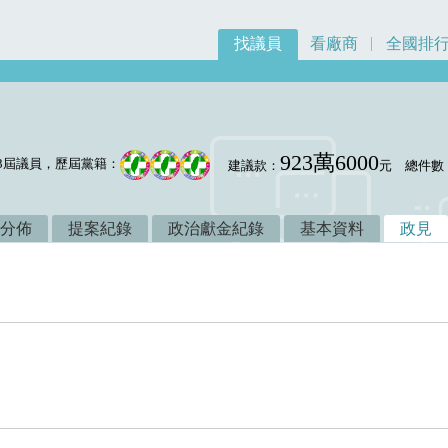
找議員
看廠商
全國排
923萬6000
3屆議員，歷屆黨籍：
建議款：
元
總件數
分佈
提案紀錄
政治獻金紀錄
基本資料
政見