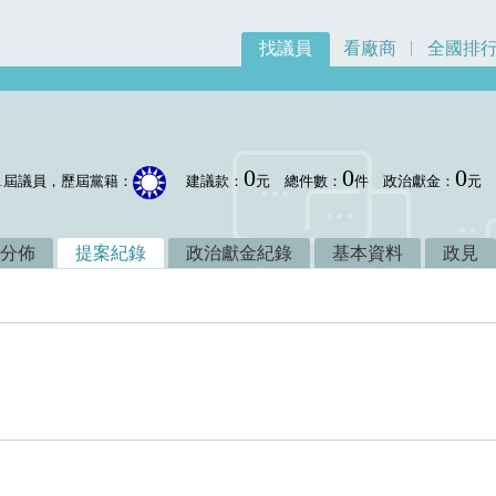
找議員
看廠商
全國排
0
0
0
1屆議員，歷屆黨籍：
建議款：
元
總件數：
件
政治獻金：
元
分佈
提案紀錄
政治獻金紀錄
基本資料
政見