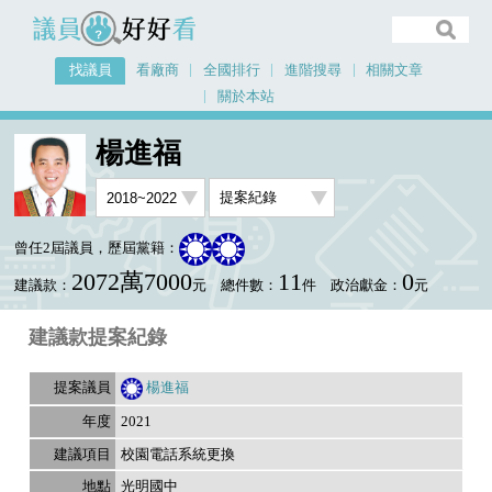
議員好好看
找議員
看廠商
全國排行
進階搜尋
相關文章
關於本站
首頁
找議員
楊進福
金額排行廠商資料
楊進福
曾任2屆議員，歷屆黨籍：
2072萬7000
11
0
建議款：
元
總件數：
件
政治獻金：
元
建議款提案紀錄
楊進福
2021
校園電話系統更換
光明國中