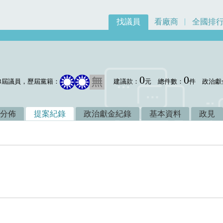
找議員
看廠商
全國排
0
0
3屆議員，歷屆黨籍：
建議款：
元
總件數：
件
政治獻
分佈
提案紀錄
政治獻金紀錄
基本資料
政見