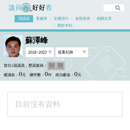
議員好好看
找議員
看廠商
全國排行
進階搜尋
相關文章
關於本站
首頁
找議員
蘇澤峰
金額排行廠商資料
蘇澤峰
曾任2屆議員，歷屆黨籍：
0
0
0
建議款：
元
總件數：
件
政治獻金：
元
目前沒有資料