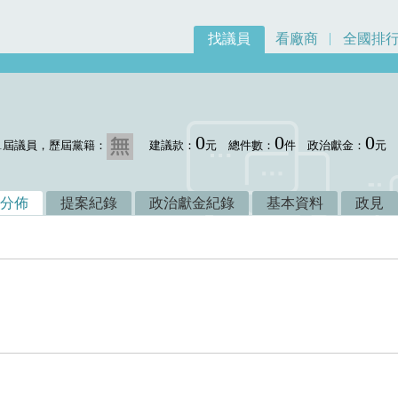
找議員
看廠商
全國排
0
0
0
1屆議員，歷屆黨籍：
建議款：
元
總件數：
件
政治獻金：
元
分佈
提案紀錄
政治獻金紀錄
基本資料
政見