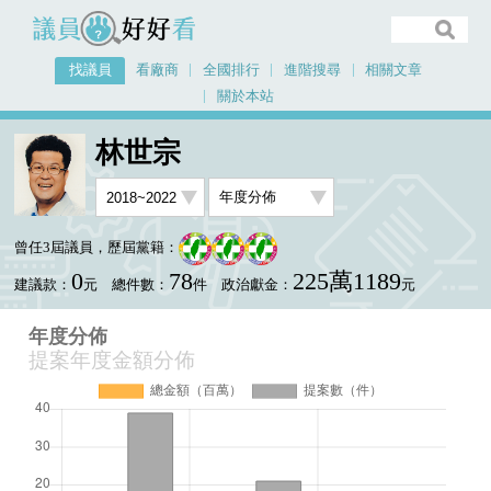
議員好好看
找議員
看廠商
全國排行
進階搜尋
相關文章
關於本站
首頁
找議員
林世宗
提案年度金額分佈
林世宗
曾任3屆議員，歷屆黨籍：
0
78
225萬1189
建議款：
元
總件數：
件
政治獻金：
元
年度分佈
提案年度金額分佈