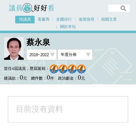
議員好好看
找議員
看廠商
全國排行
進階搜尋
相關文章
關於本站
首頁
找議員
蔡永泉
提案年度金額分佈
蔡永泉
曾任4屆議員，歷屆黨籍：
0
0
0
建議款：
元
總件數：
件
政治獻金：
元
目前沒有資料