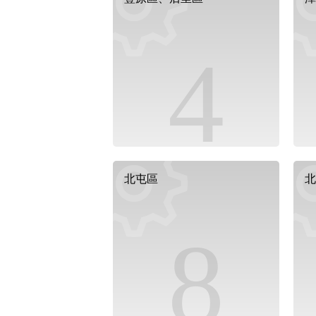
4
北屯區
北
8