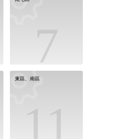
7
東區、南區
11