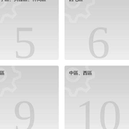
5
6
區
中區、西區
9
10