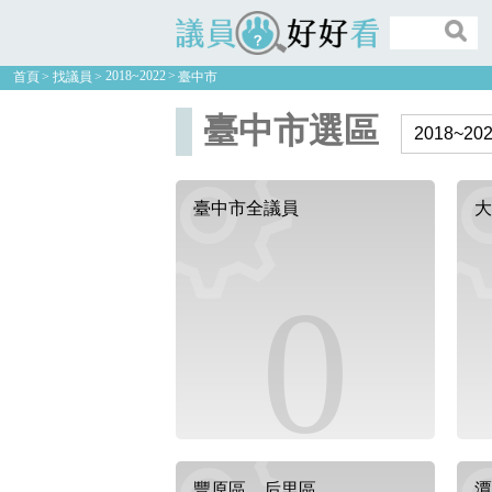
議員好好看
2018~2022
首頁
找議員
臺中市
臺中市選區
臺中市全議員
大
0
豐原區、后里區
潭