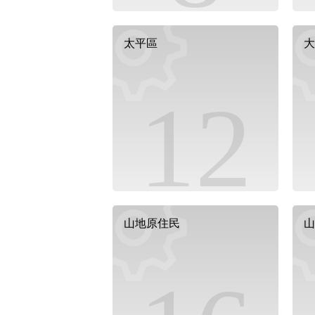
太平區
大
12
山地原住民
山