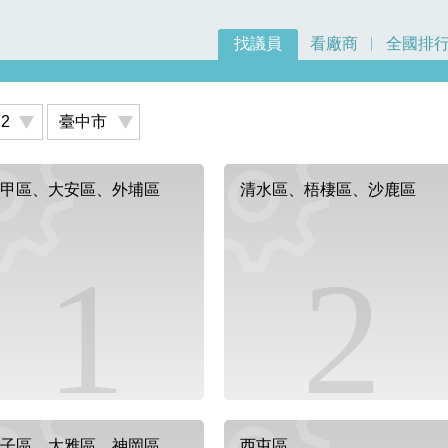
找議員
看廠商
全國排
甲區、大安區、外埔區
清水區、梧棲區、沙鹿區
1
2
子區、大雅區、神岡區
西屯區