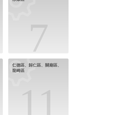
7
仁德區、歸仁區、關廟區、
龍崎區
11