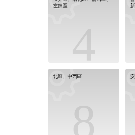
左鎮區
新
4
北區、中西區
安
8