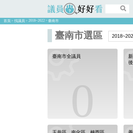
議員好好看
2018~2022
首頁
找議員
臺南市
臺南市選區
臺南市全議員
新
後
0
玉井區、南化區、楠西區、
善