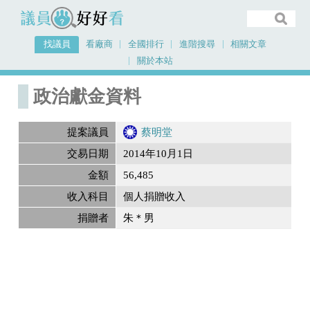
議員好好看
找議員
看廠商
全國排行
進階搜尋
相關文章
關於本站
首頁
政治獻金內容
政治獻金資料
提案議員
蔡明堂
交易日期
2014年10月1日
金額
56,485
收入科目
個人捐贈收入
捐贈者
朱＊男