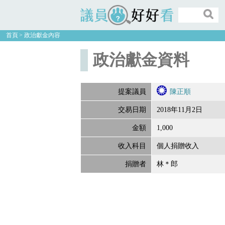
議員好好看
首頁
政治獻金內容
政治獻金資料
提案議員
陳正順
交易日期
2018年11月2日
金額
1,000
收入科目
個人捐贈收入
捐贈者
林＊郎