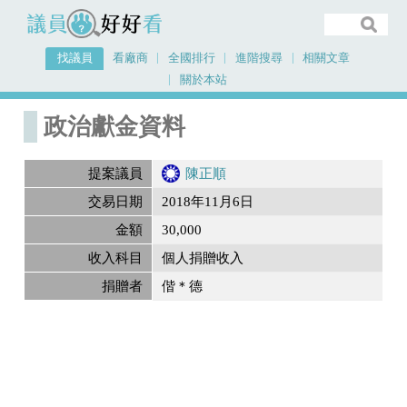
議員好好看
找議員
看廠商
全國排行
進階搜尋
相關文章
關於本站
首頁
政治獻金內容
政治獻金資料
提案議員
陳正順
交易日期
2018年11月6日
金額
30,000
收入科目
個人捐贈收入
捐贈者
偕＊德