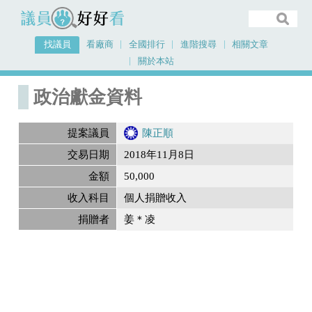
議員好好看
找議員
看廠商
全國排行
進階搜尋
相關文章
關於本站
首頁
政治獻金內容
政治獻金資料
提案議員
陳正順
交易日期
2018年11月8日
金額
50,000
收入科目
個人捐贈收入
捐贈者
姜＊凌