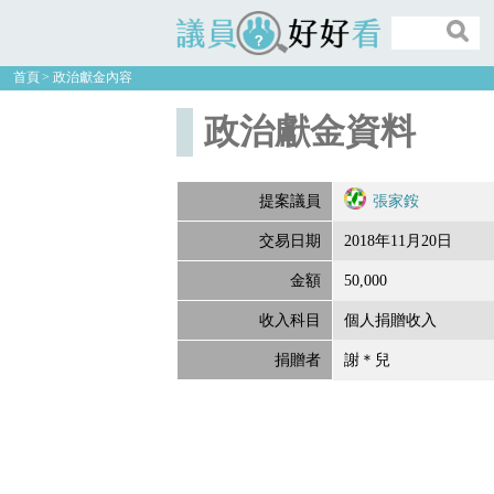
議員好好看
首頁
政治獻金內容
政治獻金資料
提案議員
張家銨
交易日期
2018年11月20日
金額
50,000
收入科目
個人捐贈收入
捐贈者
謝＊兒