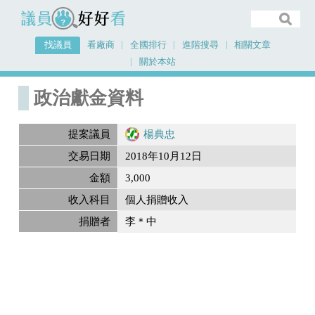
議員好好看
找議員
看廠商
全國排行
進階搜尋
相關文章
關於本站
首頁
政治獻金內容
政治獻金資料
提案議員
楊典忠
交易日期
2018年10月12日
金額
3,000
收入科目
個人捐贈收入
捐贈者
李＊中