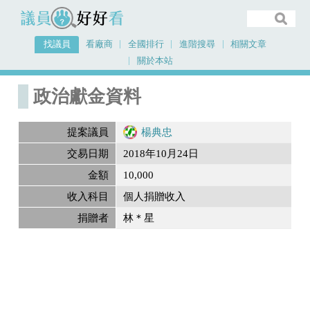
議員好好看
找議員
看廠商
全國排行
進階搜尋
相關文章
關於本站
首頁
政治獻金內容
政治獻金資料
提案議員
楊典忠
交易日期
2018年10月24日
金額
10,000
收入科目
個人捐贈收入
捐贈者
林＊星