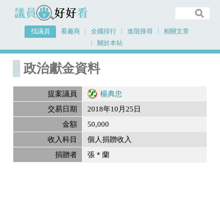
議員好好看
找議員
看廠商
全國排行
進階搜尋
相關文章
關於本站
首頁
政治獻金內容
政治獻金資料
提案議員
楊典忠
交易日期
2018年10月25日
金額
50,000
收入科目
個人捐贈收入
捐贈者
張＊蘭