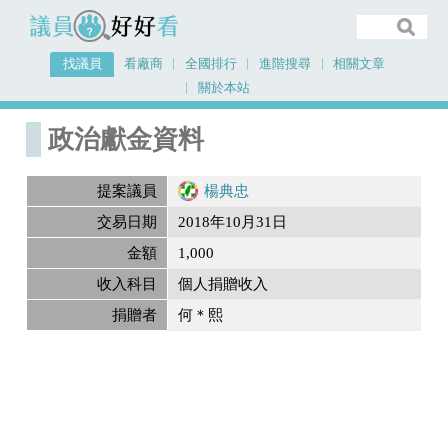
議員好好看
找議員
看廠商
全國排行
進階搜尋
相關文章
關於本站
首頁
政治獻金內容
政治獻金資料
提案議員
楊典忠
交易日期
2018年10月31日
金額
1,000
收入科目
個人捐贈收入
捐贈者
何＊熙