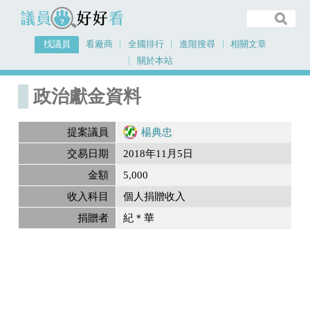
議員好好看
找議員
看廠商
全國排行
進階搜尋
相關文章
關於本站
首頁
政治獻金內容
政治獻金資料
提案議員
楊典忠
交易日期
2018年11月5日
金額
5,000
收入科目
個人捐贈收入
捐贈者
紀＊華