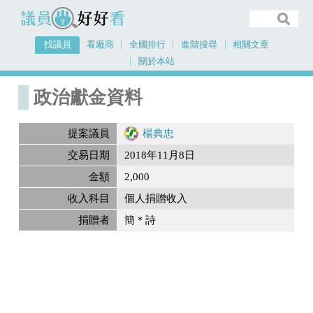
議員好好看
找議員
看廠商
全國排行
進階搜尋
相關文章
關於本站
首頁
政治獻金內容
政治獻金資料
提案議員
楊典忠
交易日期
2018年11月8日
金額
2,000
收入科目
個人捐贈收入
捐贈者
簡＊詩