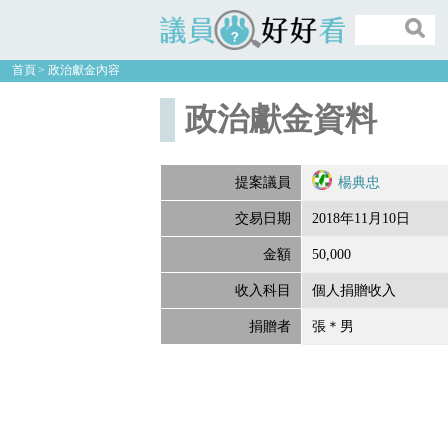
議員好好看
首頁
政治獻金內容
政治獻金資料
提案議員
楊典忠
交易日期
2018年11月10日
金額
50,000
收入科目
個人捐贈收入
捐贈者
張＊男