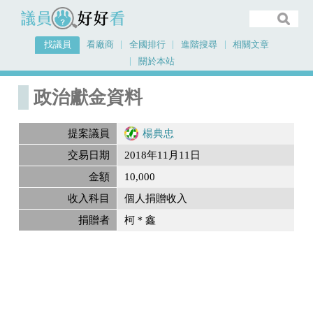
議員好好看
找議員
看廠商
全國排行
進階搜尋
相關文章
關於本站
首頁
政治獻金內容
政治獻金資料
提案議員
楊典忠
交易日期
2018年11月11日
金額
10,000
收入科目
個人捐贈收入
捐贈者
柯＊鑫