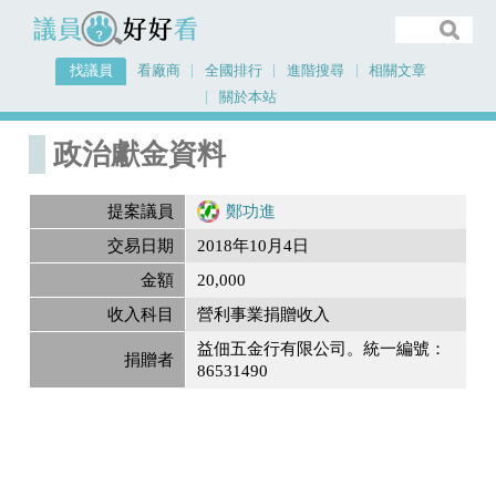
議員好好看
找議員
看廠商
全國排行
進階搜尋
相關文章
關於本站
首頁
政治獻金內容
政治獻金資料
提案議員
鄭功進
交易日期
2018年10月4日
金額
20,000
收入科目
營利事業捐贈收入
益佃五金行有限公司。統一編號：
捐贈者
86531490