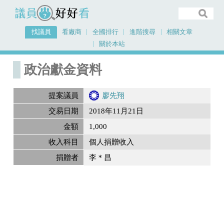
議員好好看
找議員
看廠商
全國排行
進階搜尋
相關文章
關於本站
首頁
政治獻金內容
政治獻金資料
提案議員
廖先翔
交易日期
2018年11月21日
金額
1,000
收入科目
個人捐贈收入
捐贈者
李＊昌