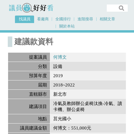
議員好好看
找議員
看廠商
全國排行
進階搜尋
相關文章
關於本站
首頁
建議款資料
建議款資料
提案議員
何博文
分類
設備
預算年度
2019
屆期
2018~2022
直轄縣市
新北市
冷氣及教師辦公桌椅汰換-冷氣、讀
建議項目
卡機、辦公桌椅
地點
莒光國小
議員建議金額
何博文：551,000元