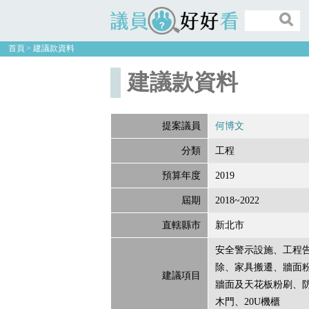
議員好好看
首頁
建議款資料
建議款資料
提案議員
何博文
分類
工程
預算年度
2019
屆期
2018~2022
直轄縣市
新北市
安全警示設施、工程
除、家具搬遷、牆面
建議項目
牆面及天花板粉刷、
木門、20U機櫃