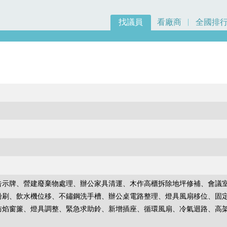
找議員
看廠商
全國排
告示牌、營建廢棄物處理、辦公家具清運、木作高櫃拆除地坪修補、會議
粉刷、飲水機位移、不鏽鋼洗手槽、辦公桌電路整理、燈具風扇移位、固
防焰窗簾、燈具調整、緊急求助鈴、新增插座、循環風扇、冷氣迴路、高