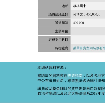
地點
板橋國中
議員建議金額
何博文：400,000元
通過預算
400,000
主辦單位
經費支用科目
得標廠商
榮華富貴室內裝修有
本網站資料來源：
建議款的資料來自
投票指南
，以及各地方
中公布議員姓名，導致無法透過統計得知
議員政治獻金細目的資料則是來自監察院
政治哲學課以及台北大學法律系2018年