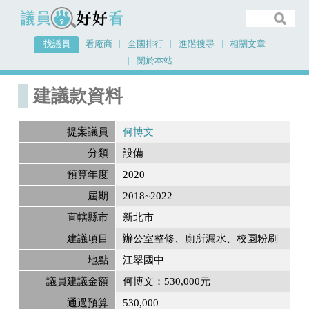
議員好好看
找議員
看廠商
全國排行
進階搜尋
相關文章
關於本站
首頁
建議款資料
建議款資料
提案議員
何博文
分類
設備
預算年度
2020
屆期
2018~2022
直轄縣市
新北市
建議項目
辦公室整修、廁所漏水、校園粉刷
地點
江翠國中
議員建議金額
何博文：530,000元
通過預算
530,000