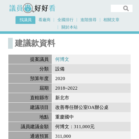
議員好好看
找議員
看廠商
全國排行
進階搜尋
相關文章
關於本站
首頁
建議款資料
建議款資料
提案議員
何博文
分類
設備
預算年度
2020
屆期
2018~2022
直轄縣市
新北市
建議項目
改善專任辦公室OA辦公桌
地點
重慶國中
議員建議金額
何博文：311,000元
通過預算
311,000