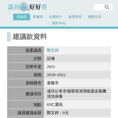
議員好好看
找議員
看廠商
全國排行
進階搜尋
相關文章
關於本站
首頁
建議款資料
建議款資料
提案議員
鄭文婷
分類
設備
預算年度
2021
屆期
2018~2022
直轄縣市
基隆市
成功公有市場環境清理維護送風機
建議項目
清洗保養
地點
03仁愛區
議員建議金額
鄭文婷：0元