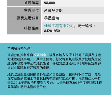
通過預算
98,000
主辦單位
產業發展處
經費支用科目
零星設備
佳勳工程有限公司
。統一編號：
得標廠商
84201950
本網站資料來源：
建議款的資料來自
投票指南
，以及各地方政府主計處「議員所提地
方建設建議事項」。其中宜蘭縣、彰化縣並無在議員所提地方建設
建議事項文件中公布議員姓名，導致無法透過統計得知每個宜蘭縣
與彰化縣議員在建議款的貢獻。
議員政治獻金細目的資料則是來自監察院。在資料取得方面，先是
在監察院的電腦上花費數日與申請費印出紙本後，再請輔仁大學哲
學系2018年度政治哲學課以及台北大學法律系2018年度犯罪學課程
同學幫忙將紙本資料電子化。