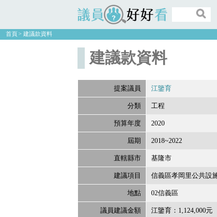
議員好好看
首頁
建議款資料
建議款資料
提案議員
江鑒育
分類
工程
預算年度
2020
屆期
2018~2022
直轄縣市
基隆市
建議項目
信義區孝岡里公共設施
地點
02信義區
議員建議金額
江鑒育：1,124,000元