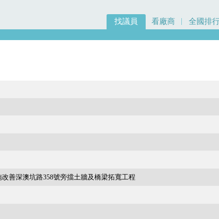
找議員
看廠商
全國排
改善深澳坑路358號旁擋土牆及橋梁拓寬工程